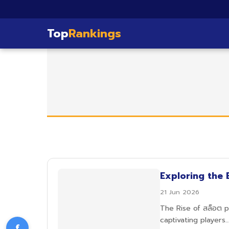
Top
Rankings
Exploring the 
21 Jun 2026
The Rise of สล็อต p
captivating players
f