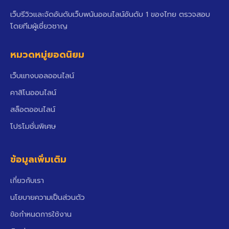
เว็บรีวิวและจัดอันดับเว็บพนันออนไลน์อันดับ 1 ของไทย ตรวจสอบ
โดยทีมผู้เชี่ยวชาญ
หมวดหมู่ยอดนิยม
เว็บแทงบอลออนไลน์
คาสิโนออนไลน์
สล็อตออนไลน์
โปรโมชั่นพิเศษ
ข้อมูลเพิ่มเติม
เกี่ยวกับเรา
นโยบายความเป็นส่วนตัว
ข้อกำหนดการใช้งาน