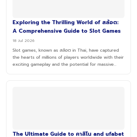
Exploring the Thrilling World of สล้อต:
A Comprehensive Guide to Slot Games
18 Jul 2026
Slot games, known as สล้อต in Thai, have captured
the hearts of millions of players worldwide with their
exciting gameplay and the potential for massive…
The Ultimate Guide to คาสิโน and ufabet