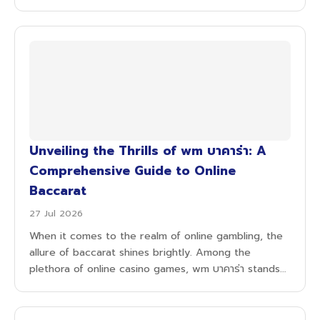
Unveiling the Thrills of wm บาคาร่า: A
Comprehensive Guide to Online
Baccarat
27 Jul 2026
When it comes to the realm of online gambling, the
allure of baccarat shines brightly. Among the
plethora of online casino games, wm บาคาร่า stands…