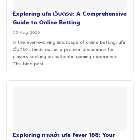
Exploring ufa เว็บตรง: A Comprehensive
Guide to Online Betting
05 Aug 2026
In the ever-evolving landscape of online betting, ufa
เว็บตรง stands out as a premier destination for
players seeking an authentic gaming experience.
This blog post…
Exploring ทางเข้า ufa fever 168: Your