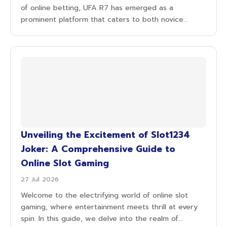
of online betting, UFA R7 has emerged as a
prominent platform that caters to both novice…
Unveiling the Excitement of Slot1234
Joker: A Comprehensive Guide to
Online Slot Gaming
27 Jul 2026
Welcome to the electrifying world of online slot
gaming, where entertainment meets thrill at every
spin. In this guide, we delve into the realm of…