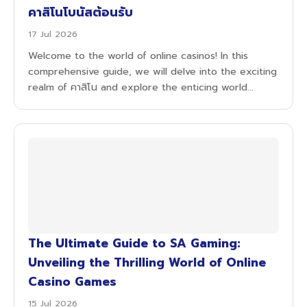
คาสิโนโบนัสต้อนรับ
17 Jul 2026
Welcome to the world of online casinos! In this
comprehensive guide, we will delve into the exciting
realm of คาสิโน and explore the enticing world…
The Ultimate Guide to SA Gaming:
Unveiling the Thrilling World of Online
Casino Games
15 Jul 2026