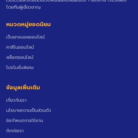
เว็บรีวิวและจัดอันดับเว็บพนันออนไลน์อันดับ 1 ของไทย ตรวจสอบ
โดยทีมผู้เชี่ยวชาญ
หมวดหมู่ยอดนิยม
เว็บแทงบอลออนไลน์
คาสิโนออนไลน์
สล็อตออนไลน์
โปรโมชั่นพิเศษ
ข้อมูลเพิ่มเติม
เกี่ยวกับเรา
นโยบายความเป็นส่วนตัว
ข้อกำหนดการใช้งาน
ติดต่อเรา