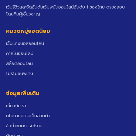
เว็บรีวิวและจัดอันดับเว็บพนันออนไลน์อันดับ 1 ของไทย ตรวจสอบ
โดยทีมผู้เชี่ยวชาญ
หมวดหมู่ยอดนิยม
เว็บแทงบอลออนไลน์
คาสิโนออนไลน์
สล็อตออนไลน์
โปรโมชั่นพิเศษ
ข้อมูลเพิ่มเติม
เกี่ยวกับเรา
นโยบายความเป็นส่วนตัว
ข้อกำหนดการใช้งาน
ติดต่อเรา