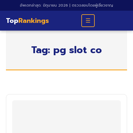
อัพเดทล่าสุด: มิถุนายน 2026 | ตรวจสอบโดยผู้เชี่ยวชาญ
Top
Rankings
☰
Tag:
pg slot co