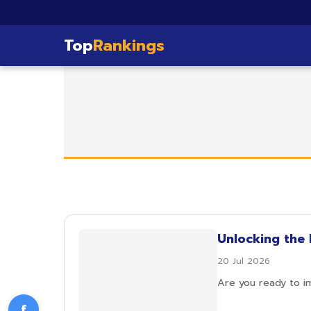
Top
Rankings
Unlocking the
20 Jul 2026
Are you ready to i
f