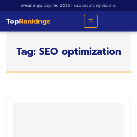
อัพเดทล่าสุด: มิถุนายน 2026 | ตรวจสอบโดยผู้เชี่ยวชาญ
Top
Rankings
☰
Tag:
SEO optimization