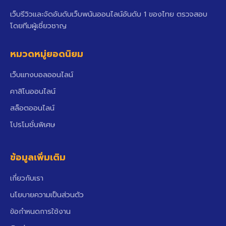
เว็บรีวิวและจัดอันดับเว็บพนันออนไลน์อันดับ 1 ของไทย ตรวจสอบ
โดยทีมผู้เชี่ยวชาญ
หมวดหมู่ยอดนิยม
เว็บแทงบอลออนไลน์
คาสิโนออนไลน์
สล็อตออนไลน์
โปรโมชั่นพิเศษ
ข้อมูลเพิ่มเติม
เกี่ยวกับเรา
นโยบายความเป็นส่วนตัว
ข้อกำหนดการใช้งาน