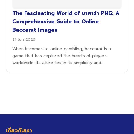
The Fascinating World of บาคาร่า PNG: A
Comprehensive Guide to Online
Baccarat Images
21 Jun 2026
When it comes to online gambling, baccarat is a
game that has captured the hearts of players
worldwide. Its allure lies in its simplicity and…
เกี่ยวกับเรา