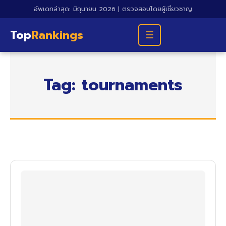
อัพเดทล่าสุด: มิถุนายน 2026 | ตรวจสอบโดยผู้เชี่ยวชาญ
Top
Rankings
☰
Tag:
tournaments