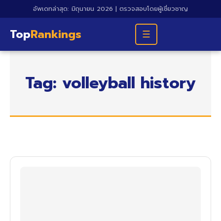
อัพเดทล่าสุด: มิถุนายน 2026 | ตรวจสอบโดยผู้เชี่ยวชาญ
Top
Rankings
☰
Tag:
volleyball history