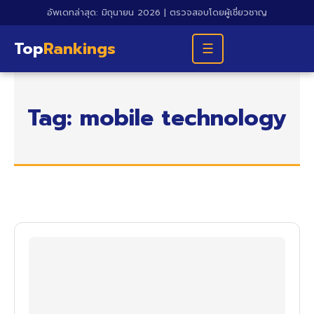
อัพเดทล่าสุด: มิถุนายน 2026 | ตรวจสอบโดยผู้เชี่ยวชาญ
Top
Rankings
☰
Tag:
mobile technology