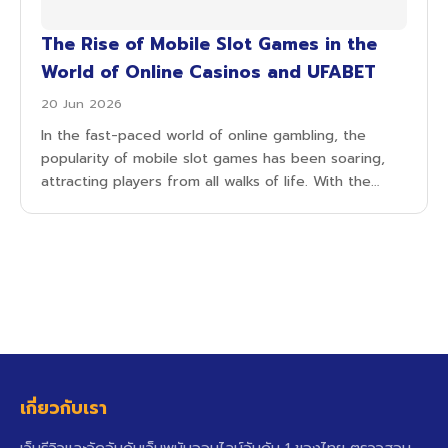
The Rise of Mobile Slot Games in the
World of Online Casinos and UFABET
20 Jun 2026
In the fast-paced world of online gambling, the
popularity of mobile slot games has been soaring,
attracting players from all walks of life. With the…
เกี่ยวกับเรา