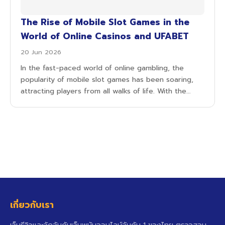
The Rise of Mobile Slot Games in the
World of Online Casinos and UFABET
20 Jun 2026
In the fast-paced world of online gambling, the
popularity of mobile slot games has been soaring,
attracting players from all walks of life. With the…
เกี่ยวกับเรา